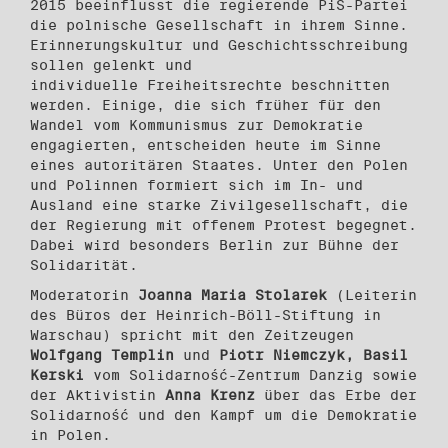
2015 beeinflusst die regierende PiS-Partei
die polnische Gesellschaft in ihrem Sinne.
Erinnerungskultur und Geschichtsschreibung
sollen gelenkt und
individuelle Freiheitsrechte beschnitten
werden. Einige, die sich früher für den
Wandel vom Kommunismus zur Demokratie
engagierten, entscheiden heute im Sinne
eines autoritären Staates. Unter den Polen
und Polinnen formiert sich im In- und
Ausland eine starke Zivilgesellschaft, die
der Regierung mit offenem Protest begegnet.
Dabei wird besonders Berlin zur Bühne der
Solidarität.
Moderatorin
Joanna Maria Stolarek
(Leiterin
des Büros der Heinrich-Böll-Stiftung in
Warschau) spricht mit den Zeitzeugen
Wolfgang Templin
und
Piotr Niemczyk, Basil
Kerski
vom Solidarność-Zentrum Danzig sowie
der Aktivistin
Anna Krenz
über das Erbe der
Solidarność und den Kampf um die Demokratie
in Polen.