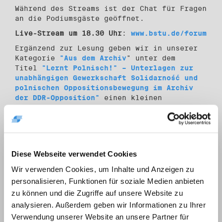
Während des Streams ist der Chat für Fragen
an die Podiumsgäste geöffnet.
Live-Stream um 18.30 Uhr
:
www.bstu.de/forum
Ergänzend zur Lesung geben wir in unserer
Kategorie
"Aus dem Archiv
" unter dem
Titel
"Lernt Polnisch!" – Unterlagen zur
unabhängigen Gewerkschaft Solidarność und
polnischen Oppositionsbewegung im Archiv
der DDR-Opposition"
einen kleinen
thematischen Einblick in das Archiv der
DDR-Opposition.
Partner
Eine Kooperation des Stasi-Unterlagen-
Diese Webseite verwendet Cookies
Archivs, der Robert-Havemann-Gesellschaft
e. V., Reporter ohne Grenzen e. V., dem
Wir verwenden Cookies, um Inhalte und Anzeigen zu
Deutschen Institut für Menschenrechte und
personalisieren, Funktionen für soziale Medien anbieten
Gegen Vergessen – Für Demokratie e. V.
zu können und die Zugriffe auf unsere Website zu
analysieren. Außerdem geben wir Informationen zu Ihrer
Verwendung unserer Website an unsere Partner für