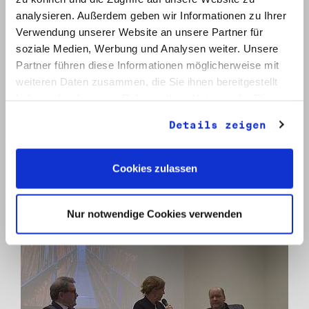
analysieren. Außerdem geben wir Informationen zu Ihrer
Verwendung unserer Website an unsere Partner für
soziale Medien, Werbung und Analysen weiter. Unsere
Partner führen diese Informationen möglicherweise mit
weiteren Daten zusammen, die Sie ihnen bereitgestellt
haben oder die sie im Rahmen Ihrer Nutzung der Dienste
gesammelt haben.
Details zeigen
lter
Cookies zulassen
Nur notwendige Cookies verwenden