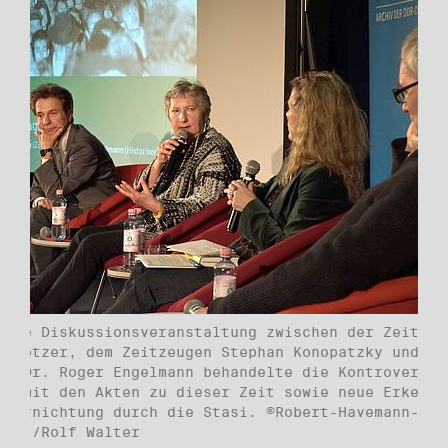
ende Diskussionsveranstaltung zwischen der Zeitzeu
 Stötzer, dem Zeitzeugen Stephan Konopatzky und de
er Dr. Roger Engelmann behandelte die Kontroversen
ng mit den Akten zu dieser Zeit sowie neue Erkennt
nvernichtung durch die Stasi. ©Robert-Havemann-
haft/Rolf Walter