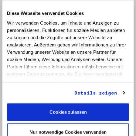
Kontraste-Archiv versammelt sind.
Diese Webseite verwendet Cookies
Wir verwenden Cookies, um Inhalte und Anzeigen zu
In der Pressemappe befinden sich u. a.
personalisieren, Funktionen für soziale Medien anbieten
folgende Dokumente:
zu können und die Zugriffe auf unsere Website zu
- Haftbefehl gegen Roland Jahn 1982
analysieren. Außerdem geben wir Informationen zu Ihrer
- MfS-Minister Mielke bestätigt die
Verwendung unserer Website an unsere Partner für
Abschiebung Roland Jahns in den Westen,
soziale Medien, Werbung und Analysen weiter. Unsere
1983
Partner führen diese Informationen möglicherweise mit
- Roland Jahn fordert seine Rückkehr in die
weiteren Daten zusammen, die Sie ihnen bereitgestellt
DDR in einem Brief an DDR-Staatschef
haben oder die sie im Rahmen Ihrer Nutzung der Dienste
Honecker, 1983
gesammelt haben.
- Dankschreiben von Ostberliner
Details zeigen
Oppositionellen für die Unterstützung durch
Roland Jahn, ca. 1986/87
- DDR-Haftbefehl von 1987 gegen den
Cookies zulassen
Westberliner Roland Jahn
Zur Einsicht in den Archivbestand Roland
Nur notwendige Cookies verwenden
Jahn wenden Sie sich bitte an