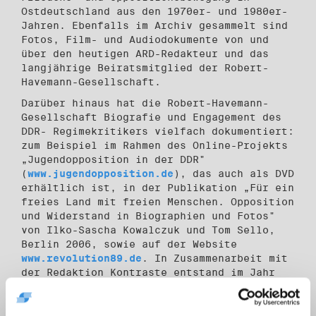
Ostdeutschland aus den 1970er- und 1980er-
Jahren. Ebenfalls im Archiv gesammelt sind
Fotos, Film- und Audiodokumente von und
über den heutigen ARD-Redakteur und das
langjährige Beiratsmitglied der Robert-
Havemann-Gesellschaft.
Darüber hinaus hat die Robert-Havemann-
Gesellschaft Biografie und Engagement des
DDR- Regimekritikers vielfach dokumentiert:
zum Beispiel im Rahmen des Online-Projekts
„Jugendopposition in der DDR"
(
www.jugendopposition.de
), das auch als DVD
erhältlich ist, in der Publikation „Für ein
freies Land mit freien Menschen. Opposition
und Widerstand in Biographien und Fotos"
von Ilko-Sascha Kowalczuk und Tom Sello,
Berlin 2006, sowie auf der Website
www.revolution89.de
. In Zusammenarbeit mit
der Redaktion Kontraste entstand im Jahr
2000 die DVD „Wendezeiten 1990/1991. Die
‚DDR-Staatssicherheit' und ihr Erbe", auf
der zehn Filme der Zeitgeschichte aus dem