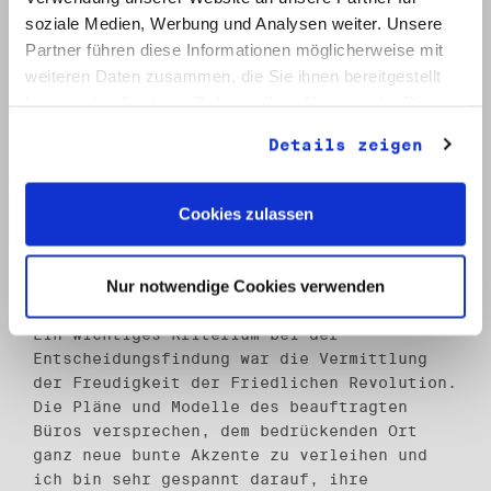
Ein Höhepunkt während meines Praktikums war
soziale Medien, Werbung und Analysen weiter. Unsere
das Auswahlverfahren des Architekturbüros
Partner führen diese Informationen möglicherweise mit
für die Open-Air-Ausstellung zur
weiteren Daten zusammen, die Sie ihnen bereitgestellt
Friedlichen Revolution, welche ab Sommer
haben oder die sie im Rahmen Ihrer Nutzung der Dienste
nächsten Jahres dauerhaft auf dem Gelände
gesammelt haben.
der ehemaligen Stasi-Zentrale in
Details zeigen
Lichtenberg zu besichtigen sein wird. Bei
der Präsentation der Bewerber vor Ort war
Cookies zulassen
meine Meinung als „Außenstehende" gefragt
und mir somit die Möglichkeit gegeben, mich
intensiv mit den vielen, bisher ungeahnten
Nur notwendige Cookies verwenden
Aspekten einer gelungenen
Ausstellungsarchitektur zu beschäftigen.
Ein wichtiges Kriterium bei der
Entscheidungsfindung war die Vermittlung
der Freudigkeit der Friedlichen Revolution.
Die Pläne und Modelle des beauftragten
Büros versprechen, dem bedrückenden Ort
ganz neue bunte Akzente zu verleihen und
ich bin sehr gespannt darauf, ihre