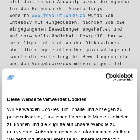
mich dar. In den Auswahlprozess der Agentur
für den Relaunch der Ausstellungs-
Website
www.revolution89.de
wurde ich
intensiv mit eingebunden. Nachdem ich die
eingegangenen Bewerbungen abgeheftet und
auf ihre Vollständigkeit überprüft hatte,
beteiligte ich mich an den Diskussionen
über die eingereichten Designvorschläge und
konnte die Erstellung der Bewertungsmatrix
und den Vergabeprozess mitverfolgen. Bei
den ersten Begegnungen mit der so
beauftragten Agentur sowie bei den Treffen
mit der Agentur, die bereits an der
Aktualisierung der Homepage
www.havemann-
gesellschaft.de
arbeitete, wurde ich immer
Diese Webseite verwendet Cookies
dazu ermutigt, sowohl meine Vorschläge als
Wir verwenden Cookies, um Inhalte und Anzeigen zu
auch eventuelle Fragen zu artikulieren.
personalisieren, Funktionen für soziale Medien anbieten
Sehr viel Praktisches konnte ich bei einem
zu können und die Zugriffe auf unsere Website zu
Workshop zum Umgang mit dem Content-
analysieren. Außerdem geben wir Informationen zu Ihrer
Management-System für die
Verwendung unserer Website an unsere Partner für
Seite
www.jugendopposition.de
lernen.