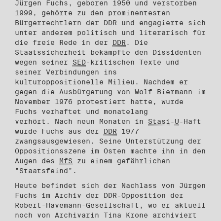
Jürgen Fuchs, geboren 1950 und verstorben
1999, gehörte zu den prominentesten
Bürgerrechtlern der DDR und engagierte sich
unter anderem politisch und literarisch für
die freie Rede in der
DDR
. Die
Staatssicherheit bekämpfte den Dissidenten
wegen seiner
SED
-kritischen Texte und
seiner Verbindungen ins
kulturoppositionelle Milieu. Nachdem er
gegen die Ausbürgerung von Wolf Biermann im
November 1976 protestiert hatte, wurde
Fuchs verhaftet und monatelang
verhört. Nach neun Monaten in
Stasi
-
U
-Haft
wurde Fuchs aus der
DDR
1977
zwangsausgewiesen. Seine Unterstützung der
Oppositionsszene im Osten machte ihn in den
Augen des
MfS
zu einem gefährlichen
"Staatsfeind".
Heute befindet sich der Nachlass von Jürgen
Fuchs im Archiv der DDR-Opposition der
Robert-Havemann-Gesellschaft, wo er aktuell
noch von Archivarin Tina Krone archiviert